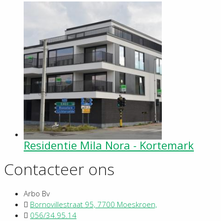
Residentie Mila Nora - Kortemark
Contacteer ons
Arbo Bv
Bornovillestraat 95, 7700 Moeskroen,
056/34.95.14