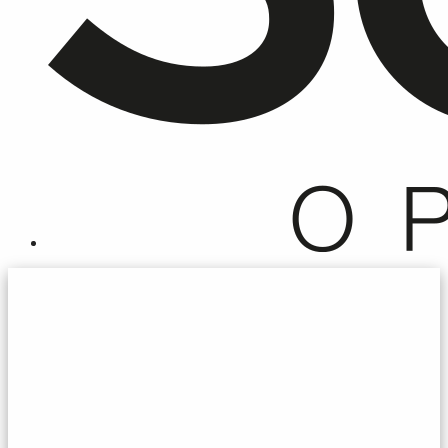
CONTACTEER ONS
Arbo Bv
Bornovillestraat 95, 7700 Moeskroen
056/34.95.14