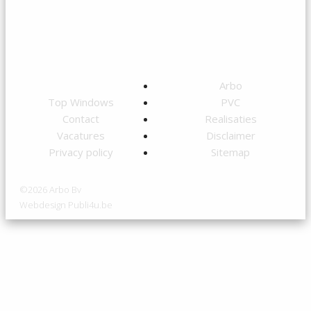
info@arbo-moeskroen.be
BE 0420.836.973
Home
Arbo
Top Windows
PVC
Contact
Realisaties
Vacatures
Disclaimer
Privacy policy
Sitemap
©2026 Arbo Bv
Webdesign Publi4u.be