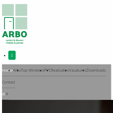
Home
Arbo
Top Windows
PVC
Realisaties
Vacatures
Downloads
Contact
nl
fr